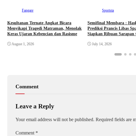
Fangare
Sportsta
Kesultanan Ternate Angkat Bicara
Semifinal Membara : Has
Menyikapi Tragedi Matraman, Menolak
Prediksi Prancis Libas Sp
Keras Ujaran Kebencian dan Rasisme
Siapkan Ribuan Sarapan G
Nobar Benteng Orange
August 1, 2026
July 14, 2026
Comment
Leave a Reply
Your email address will not be published.
Required fields are
Comment
*