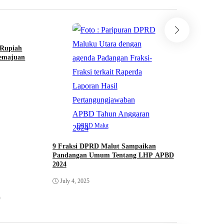
DPRD
 Rupiah
Paripurna 
emajuan
Pertangung
Malut Naik S
July 3, 2025
DPRD Malut
9 Fraksi DPRD Malut Sampaikan
Pandangan Umum Tentang LHP APBD
2024
July 4, 2025