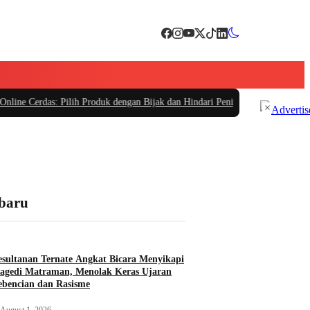
 Pilih Produk dengan Bijak dan Hindari Penipuan
|
#4 -
Tips Memilih Sepatu M
×
rbaru
sultanan Ternate Angkat Bicara Menyikapi
agedi Matraman, Menolak Keras Ujaran
bencian dan Rasisme