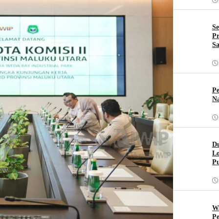
Se
Pr
Sa
Pe
Na
Du
Lo
Pu
W
Pe