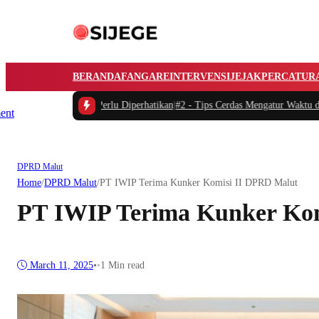
BERANDA
FANGARE
INTERVENSI
JEJAK
PERCATUR
rik yang Perlu Diperhatikan
|
#2 -
Tips Cerdas Mengatur Waktu dan Meningkatka
DPRD Malut
Home
/
DPRD Malut
/
PT IWIP Terima Kunker Komisi II DPRD Malut
PT IWIP Terima Kunker Kom
March 11, 2025
•
•
1 Min read