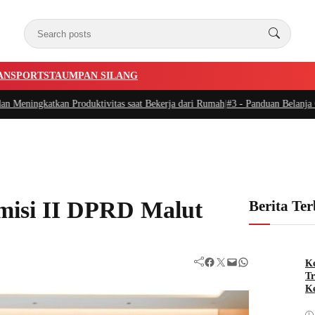
AN
SPORTSTA
UMPAN SILANG
n Produktivitas saat Bekerja dari Rumah
|
#3 -
Panduan Belanja Online Cerdas:
isi II DPRD Malut
Berita Te
Facebook
Twitter
Mail
WhatsApp
Ke
Tr
Ke