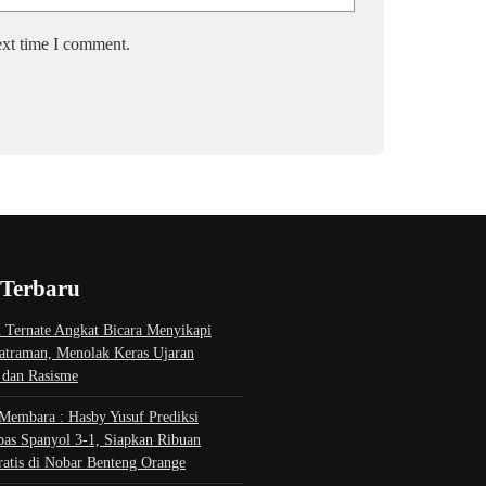
ext time I comment.
 Terbaru
 Ternate Angkat Bicara Menyikapi
atraman, Menolak Keras Ujaran
 dan Rasisme
Membara : Hasby Yusuf Prediksi
bas Spanyol 3-1, Siapkan Ribuan
ratis di Nobar Benteng Orange