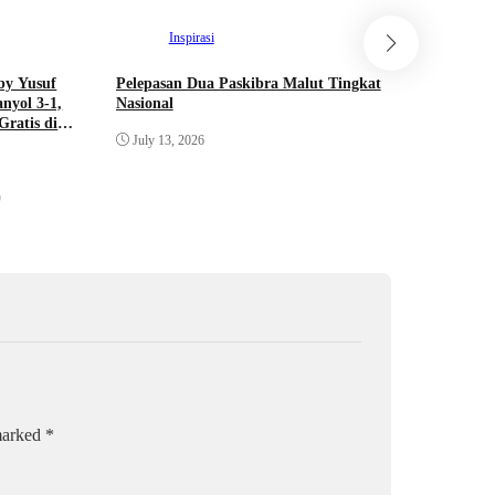
Inspirasi
Interv
by Yusuf
Pelepasan Dua Paskibra Malut Tingkat
Dua Pelajar
anyol 3-1,
Nasional
Resmi Lolos
ratis di
Bendera Pus
July 13, 2026
Pusat Tahun
June 22, 202
 marked
*