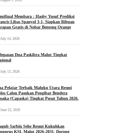
August 1, 2026
mifinal Membara : Hasby Yusuf Prediksi
ancis Libas Spanyol 3-1, Siapkan Ribuan
rapan Gratis di Nobar Benteng Orange
July 14, 2026
lepasan Dua Paskibra Malut Tingkat
sional
July 13, 2026
a Pelajar Terbaik Maluku Utara Resmi
los Calon Pasukan Pengibar Bendera
saka (Capaska) Tingkat Pusat Tahun 2026.
June 22, 2026
agub Sarbin Sehe Resmi Kukuhkan
ngurus KSL Malut 2026-2031, Dorong