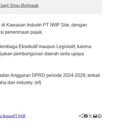
Janji Terus Berbenah
 di Kawasan Industri PT IWIP Site, dengan
nsi penerimaan pajak.
lembaga Eksekutif maupun Legislatif, karena
bijakan pembangunan daerah serta upaya
Badan Anggaran DPRD periode 2024-2029, terkait
a dan industry. (ef)
Facebook
Twitter
Mail
WhatsApp
i Bopeng
PT IWIP