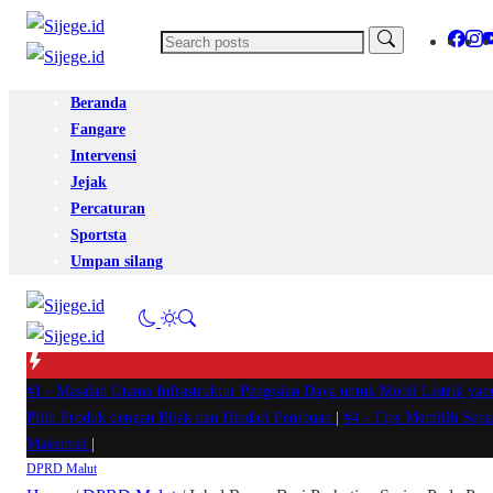
Beranda
Fangare
Intervensi
Jejak
Percaturan
Sportsta
Umpan silang
#1 -
Masalah Utama Infrastruktur Pengisian Daya untuk Mobil Listrik yan
Pilih Produk dengan Bijak dan Hindari Penipuan
|
#4 -
Tips Memilih Sep
Maksimal
|
DPRD Malut