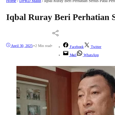
Home
/
DPRD Malut
/
Iqbal Ruray Beri Perhatian Serius Pada Per
Iqbal Ruray Beri Perhatian 
April 30, 2025
•
•
2 Min read
•
Facebook
Twitter
Mail
WhatsApp