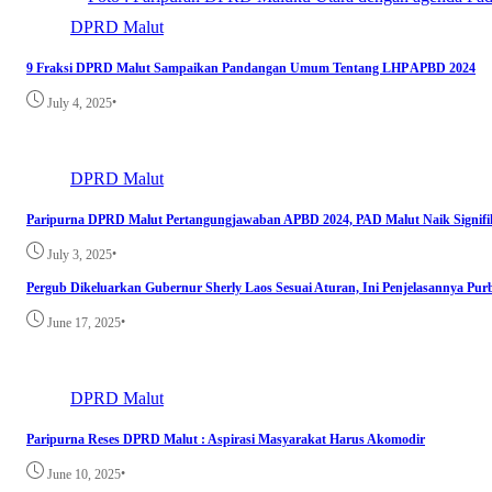
DPRD Malut
9 Fraksi DPRD Malut Sampaikan Pandangan Umum Tentang LHP APBD 2024
•
July 4, 2025
DPRD Malut
Paripurna DPRD Malut Pertangungjawaban APBD 2024, PAD Malut Naik Signifi
•
July 3, 2025
Pergub Dikeluarkan Gubernur Sherly Laos Sesuai Aturan, Ini Penjelasannya Pu
•
June 17, 2025
DPRD Malut
Paripurna Reses DPRD Malut : Aspirasi Masyarakat Harus Akomodir
•
June 10, 2025