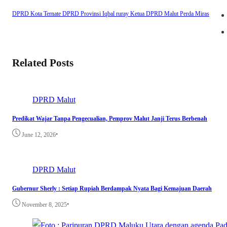
DPRD Kota Ternate
DPRD Provinsi
Iqbal ruray
Ketua DPRD Malut
Perda Miras
Related Posts
DPRD Malut
Predikat Wajar Tanpa Pengecualian, Pemprov Malut Janji Terus Berbenah
•
June 12, 2026
DPRD Malut
Gubernur Sherly : Setiap Rupiah Berdampak Nyata Bagi Kemajuan Daerah
•
November 8, 2025