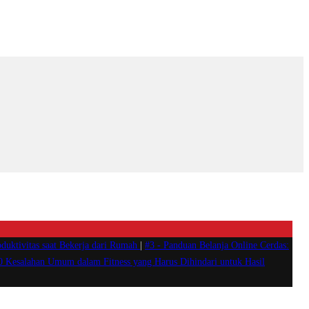
duktivitas saat Bekerja dari Rumah
|
#3 -
Panduan Belanja Online Cerdas:
0 Kesalahan Umum dalam Fitness yang Harus Dihindari untuk Hasil