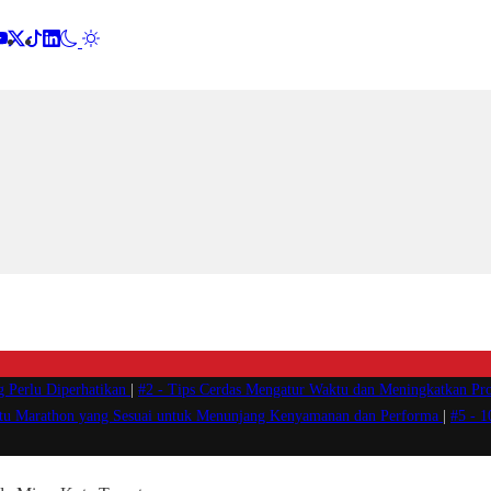
g Perlu Diperhatikan
|
#2 -
Tips Cerdas Mengatur Waktu dan Meningkatkan Pro
atu Marathon yang Sesuai untuk Menunjang Kenyamanan dan Performa
|
#5 -
1