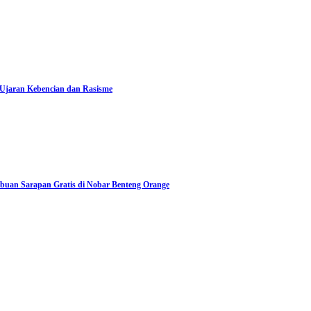
 Ujaran Kebencian dan Rasisme
Ribuan Sarapan Gratis di Nobar Benteng Orange